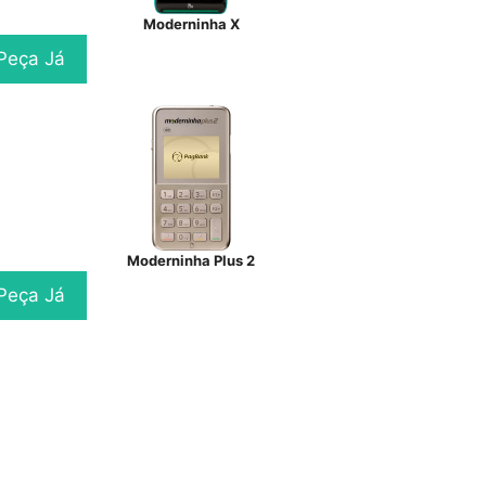
Moderninha X
Peça Já
Moderninha Plus 2
Peça Já