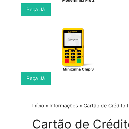
Moderninha Pro 2
Peça Já
Minizinha Chip 3
Peça Já
Início
»
Informações
»
Cartão de Crédito
Cartão de Crédi