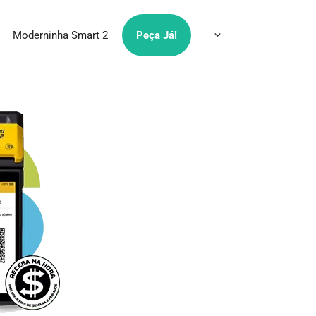
Moderninha Smart 2
Peça Já!