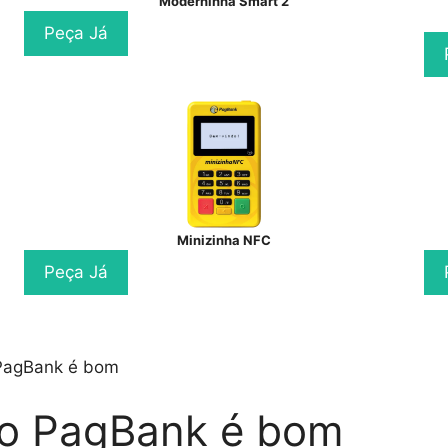
Moderninha Smart 2
Peça Já
Minizinha NFC
Peça Já
 PagBank é bom
to PagBank é bom