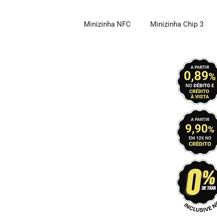
Pular
para
Minizinha NFC
Minizinha Chip 3
o
conteúdo