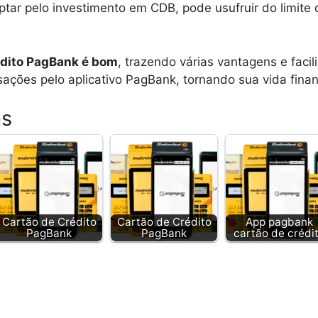
optar pelo investimento em CDB, pode usufruir do limite
édito PagBank é bom
, trazendo várias vantagens e facil
ações pelo aplicativo PagBank, tornando sua vida finan
as
Cartão de Crédito
Cartão de Crédito
App pagbank
PagBank
PagBank
cartão de crédi