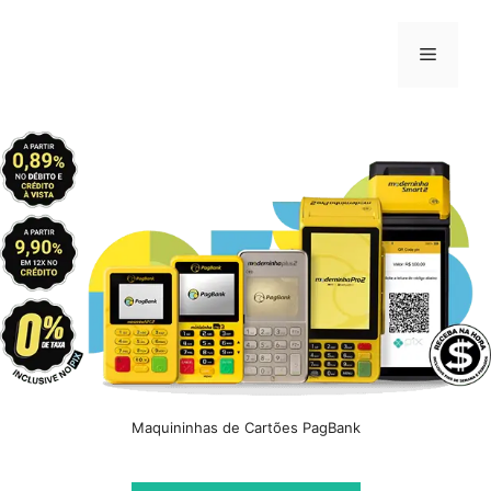
Pular
para
Menu
o
conteúdo
Maquininhas de Cartões PagBank