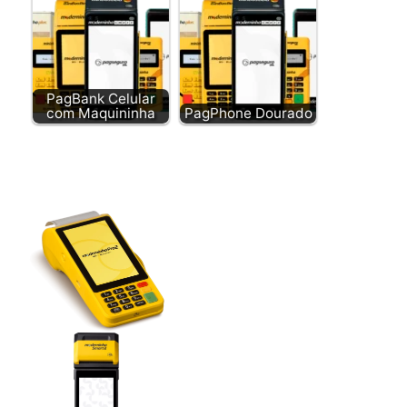
PagBank Celular
com Maquininha
PagPhone Dourado