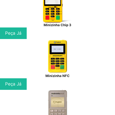
Minizinha Chip 3
Peça Já
Minizinha NFC
Peça Já