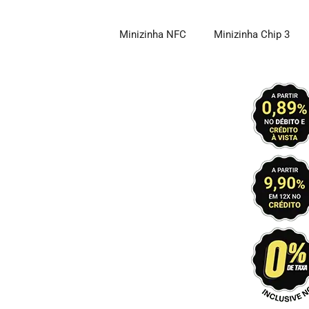
Pular
para
Minizinha NFC
Minizinha Chip 3
o
conteúdo