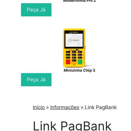
Moderninha Pro 2
Peça Já
Minizinha Chip 3
Peça Já
Início
»
Informações
»
Link PagBank
Link PagBank