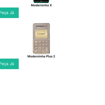
Moderninha X
Peça Já
Moderninha Plus 2
Peça Já