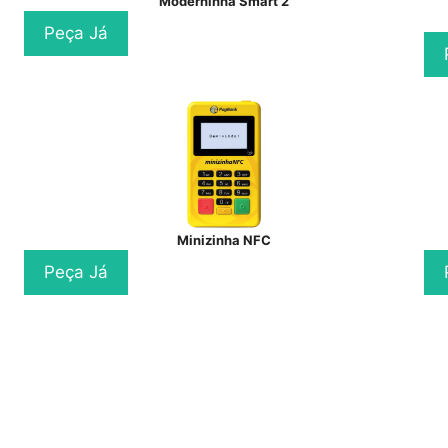
Moderninha Smart 2
Peça Já
Minizinha NFC
Peça Já