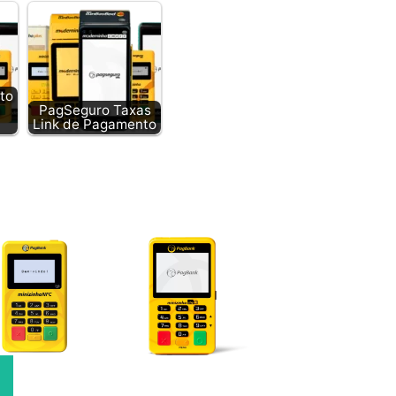
to
a
PagSeguro Taxas
Link de Pagamento