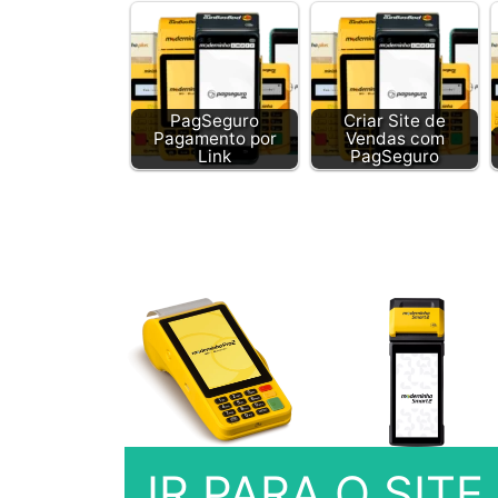
PagSeguro
Criar Site de
Pagamento por
Vendas com
Link
PagSeguro
IR PARA O SIT