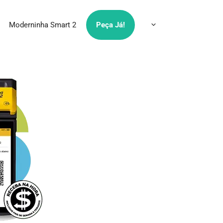
Moderninha Smart 2
Peça Já!