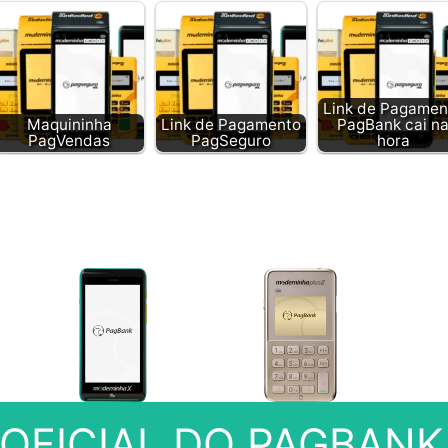
Link de Pagamen
Maquininha
Link de Pagamento
PagBank cai n
PagVendas
PagSeguro
hora
E OFICIAL DO PAGBANK