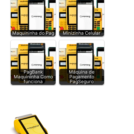
Maquininha do Pag
Minizinha Celular
PagBank
Máquina de
Maquininha Como
Pagamento
funciona
PagSeguro