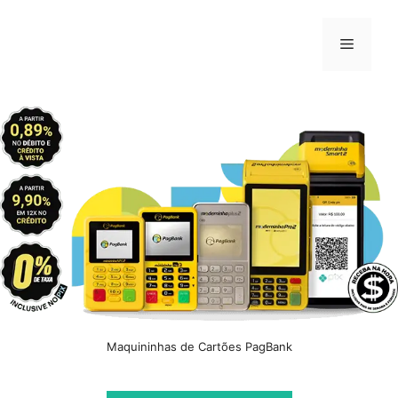
Pular
para
Menu
o
conteúdo
Maquininhas de Cartões PagBank