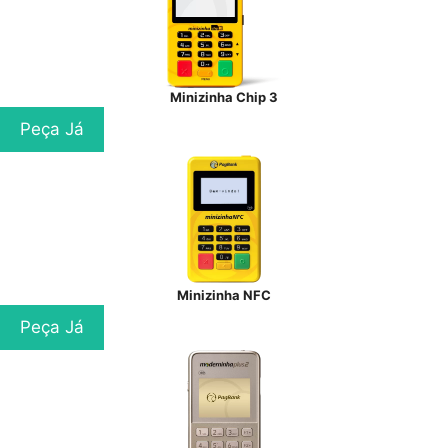
Minizinha Chip 3
Peça Já
Minizinha NFC
Peça Já