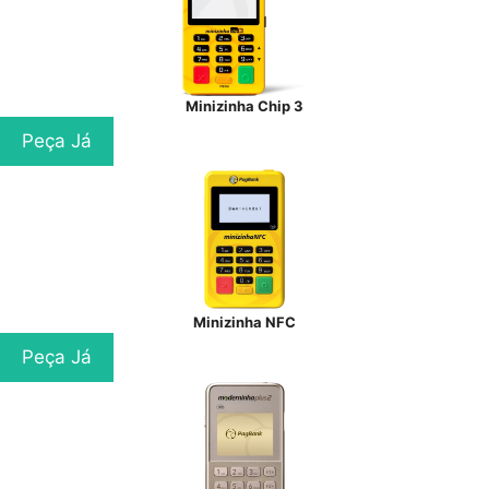
Minizinha Chip 3
Peça Já
Minizinha NFC
Peça Já