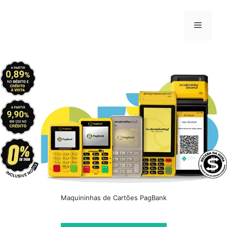
Pular
para
Menu
o
conteúdo
Maquininhas de Cartões PagBank