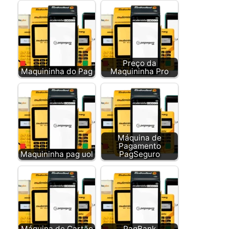
Preço da
Maquininha do Pag
Maquininha Pro
Máquina de
Pagamento
Maquininha pag uol
PagSeguro
Máquina de Cartão
PagBank