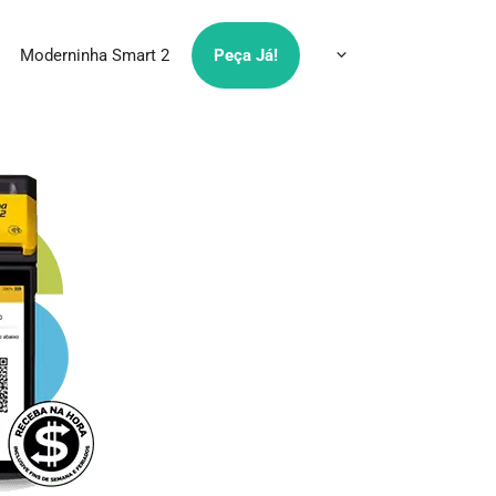
Moderninha Smart 2
Peça Já!