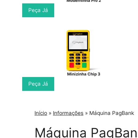
Moderninha Pro 2
Peça Já
Minizinha Chip 3
Peça Já
Início
»
Informações
»
Máquina PagBank
Máquina PagBan