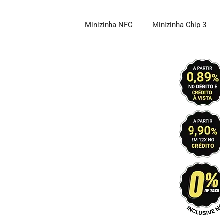
Pular
para
Minizinha NFC
Minizinha Chip 3
o
conteúdo