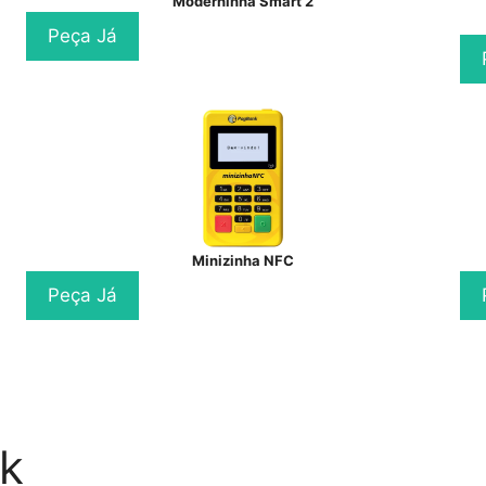
Moderninha Smart 2
Peça Já
Minizinha NFC
Peça Já
k