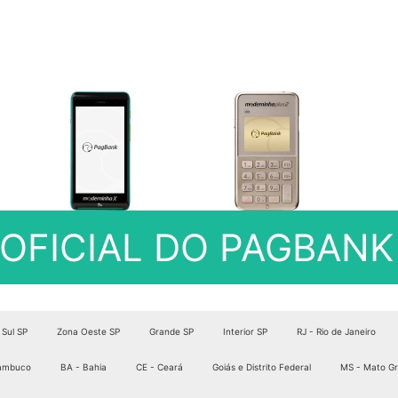
E OFICIAL DO PAGBANK
 Sul SP
Zona Oeste SP
Grande SP
Interior SP
RJ - Rio de Janeiro
nambuco
BA - Bahia
CE - Ceará
Goiás e Distrito Federal
MS - Mato Gr