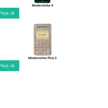
Moderninha X
Peça Já
Moderninha Plus 2
Peça Já