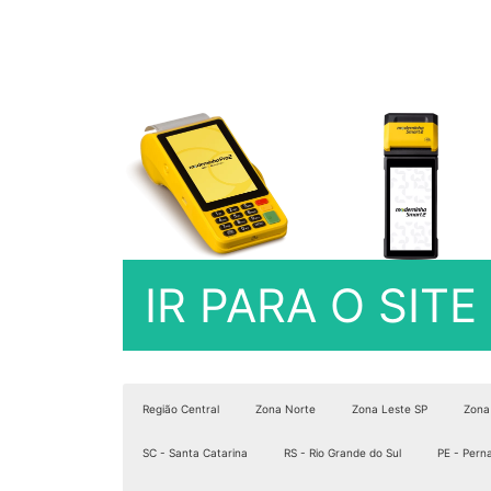
IR PARA O SIT
Região Central
Zona Norte
Zona Leste SP
Zona
SC - Santa Catarina
RS - Rio Grande do Sul
PE - Per