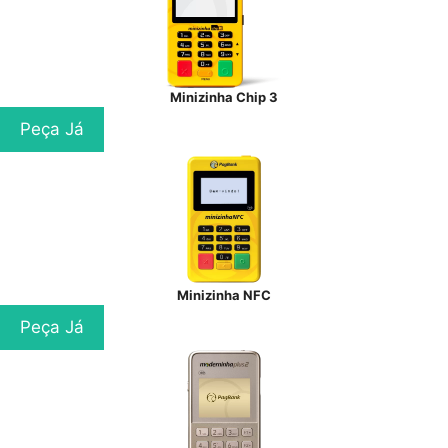
Minizinha Chip 3
Peça Já
Minizinha NFC
Peça Já