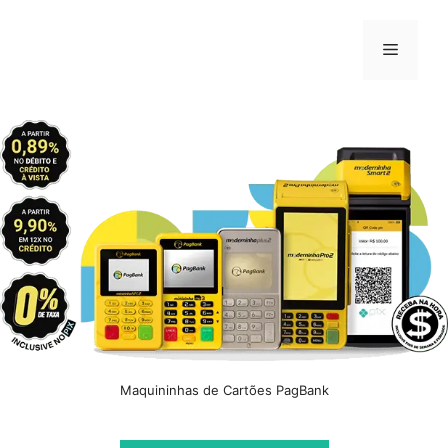
Pular
para
Menu
o
conteúdo
Maquininhas de Cartões PagBank