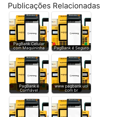
Publicações Relacionadas
PagBank Celular
com Maquininha
PagBank é Seguro
PagBank é
www pagbank uol
Confiável
com br