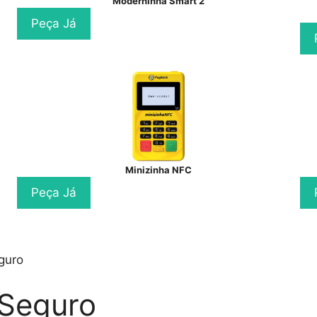
Moderninha Smart 2
Peça Já
Minizinha NFC
Peça Já
guro
 Seguro