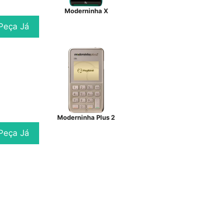
Moderninha X
Peça Já
Moderninha Plus 2
Peça Já