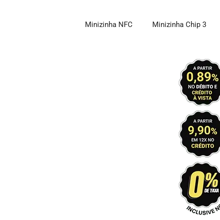
Pular
para
Minizinha NFC
Minizinha Chip 3
o
conteúdo