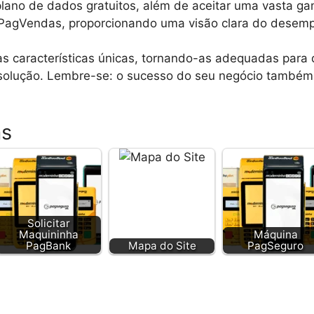
lano de dados gratuitos, além de aceitar uma vasta g
o PagVendas, proporcionando uma visão clara do desem
s características únicas, tornando-as adequadas para di
solução. Lembre-se: o sucesso do seu negócio também
as
Solicitar
Maquininha
Máquina
PagBank
Mapa do Site
PagSeguro