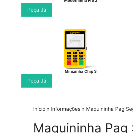
Moderninha Pro 2
Peça Já
Minizinha Chip 3
Peça Já
Início
»
Informações
»
Maquininha Pag Se
Maquininha Pag