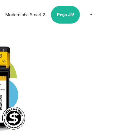
Moderninha Smart 2
Peça Já!