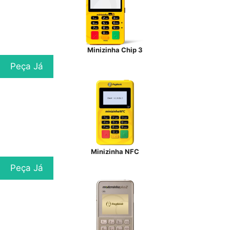
Minizinha Chip 3
Peça Já
Minizinha NFC
Peça Já