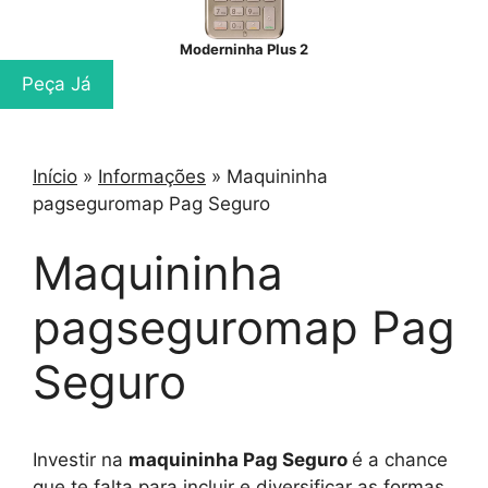
Moderninha Plus 2
Peça Já
Início
»
Informações
»
Maquininha
pagseguromap Pag Seguro
Maquininha
pagseguromap Pag
Seguro
Investir na
maquininha Pag Seguro
é a chance
que te falta para incluir e diversificar as formas