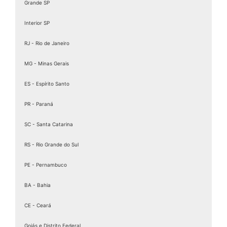
Grande SP
Interior SP
RJ - Rio de Janeiro
MG - Minas Gerais
ES - Espírito Santo
PR - Paraná
SC - Santa Catarina
RS - Rio Grande do Sul
PE - Pernambuco
BA - Bahia
CE - Ceará
Goiás e Distrito Federal