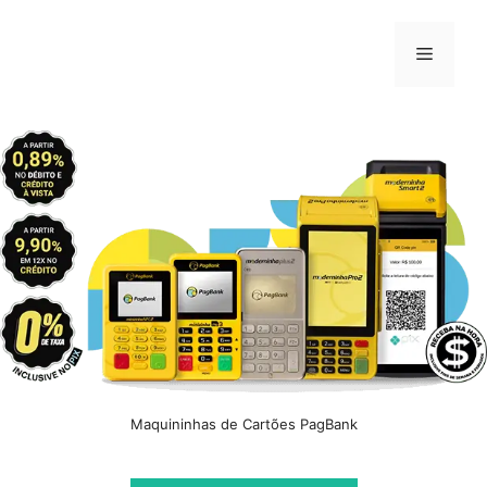
Pular
para
Menu
o
conteúdo
Maquininhas de Cartões PagBank