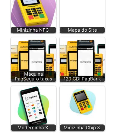
Minizinha NFC
Mapa do Site
Máquina
PagSeguro taxas
120 CDI PagBank
Moderninha X
Minizinha Chip 3