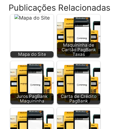
Publicações Relacionadas
Maquininha de
Cartão PagBank
Mapa do Site
Taxas
Juros PagBank
Carta de Crédito
Maquininha
PagBank