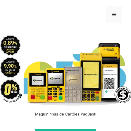
Pular
para
Menu
o
conteúdo
Maquininhas de Cartões PagBank