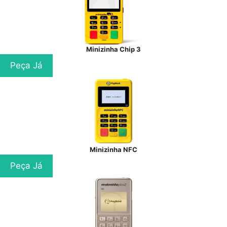
Minizinha Chip 3
Peça Já
Minizinha NFC
Peça Já