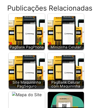
Publicações Relacionadas
PagBank PagPhone
Minizinha Celular
Site Maquininha
PagBank Celular
PagSeguro
com Maquininha