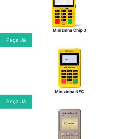
Minizinha Chip 3
Peça Já
Minizinha NFC
Peça Já