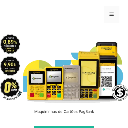
Pular
para
Menu
o
conteúdo
Maquininhas de Cartões PagBank