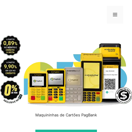
Pular
para
Menu
o
conteúdo
Maquininhas de Cartões PagBank