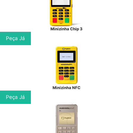
Minizinha Chip 3
Peça Já
Minizinha NFC
Peça Já