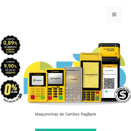
Pular
para
Menu
o
conteúdo
Maquininhas de Cartões PagBank