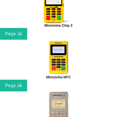
Minizinha Chip 3
Peça Já
Minizinha NFC
Peça Já