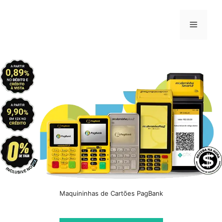
Pular
para
Menu
o
conteúdo
Maquininhas de Cartões PagBank