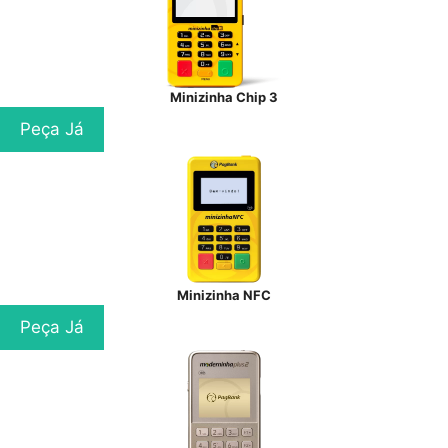
Minizinha Chip 3
Peça Já
Minizinha NFC
Peça Já