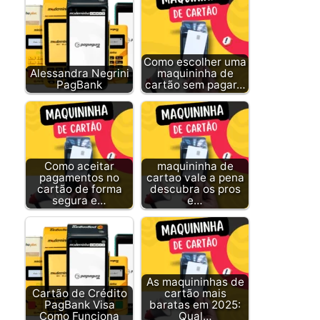
Como escolher uma
Alessandra Negrini
maquininha de
PagBank
cartão sem pagar…
Como aceitar
maquininha de
pagamentos no
cartao vale a pena
cartão de forma
descubra os pros
segura e…
e…
As maquininhas de
Cartão de Crédito
cartão mais
PagBank Visa
baratas em 2025:
Como Funciona
Qual…