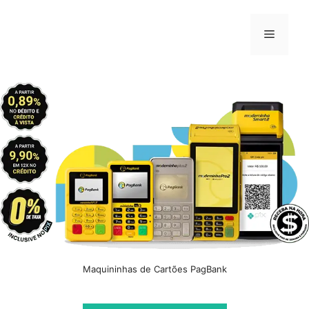
Pular
para
Menu
o
conteúdo
Maquininhas de Cartões PagBank