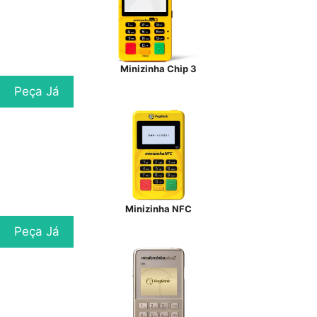
Minizinha Chip 3
Peça Já
Minizinha NFC
Peça Já