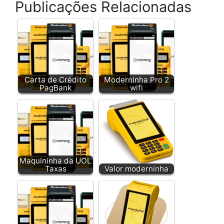
Publicações Relacionadas
Carta de Crédito
Moderninha Pro 2
PagBank
wifi
Maquininha da UOL
Taxas
Valor moderninha