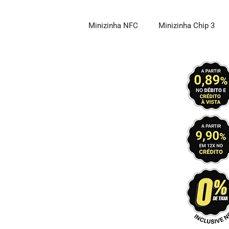
Pular
para
Minizinha NFC
Minizinha Chip 3
o
conteúdo