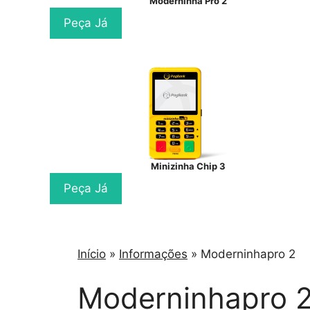
Moderninha Pro 2
Peça Já
Minizinha Chip 3
Peça Já
Início
»
Informações
»
Moderninhapro 2
Moderninhapro 