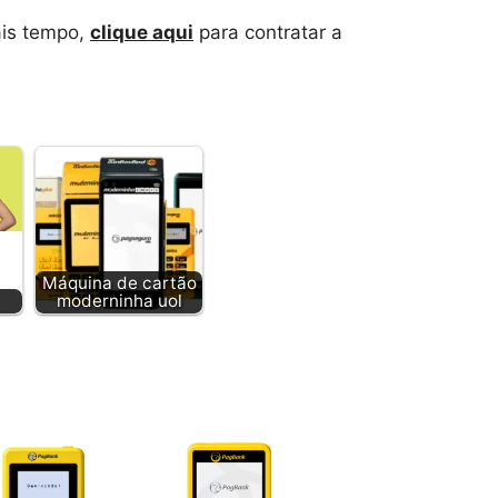
ais tempo,
clique aqui
para contratar a
Máquina de cartão
moderninha uol