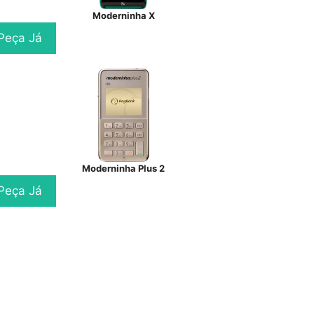
Moderninha X
Peça Já
Moderninha Plus 2
Peça Já