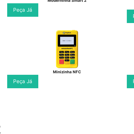
Moderninha Smart 2
Peça Já
Minizinha NFC
Peça Já
2