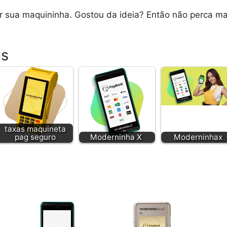
r sua maquininha. Gostou da ideia? Então não perca m
as
taxas maquineta
pag seguro
Moderninha X
Moderninhax