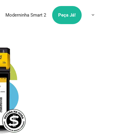
Moderninha Smart 2
Peça Já!