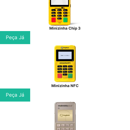
Minizinha Chip 3
Peça Já
Minizinha NFC
Peça Já