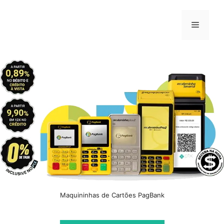
Pular
para
Menu
o
conteúdo
Maquininhas de Cartões PagBank