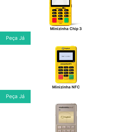
Minizinha Chip 3
Peça Já
Minizinha NFC
Peça Já