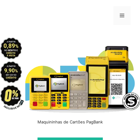
Pular
para
Menu
o
conteúdo
Maquininhas de Cartões PagBank