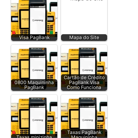
Visa PagBank
Mapa do Site
Cartão de Crédito
0800 Maquininha
PagBank Visa
PagBank
Como Funciona
Taxas PagBank
Taxas minizinha
Maquininha