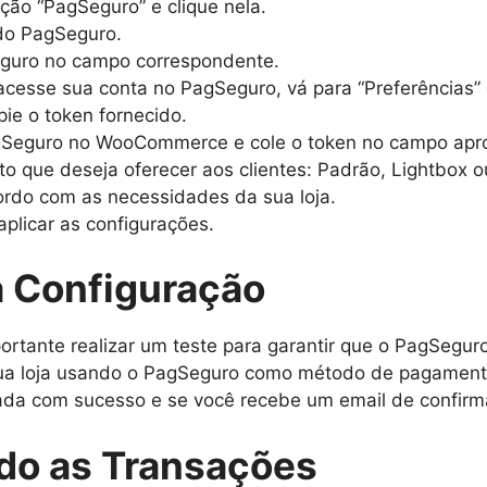
ção “PagSeguro” e clique nela.
do PagSeguro.
eguro no campo correspondente.
acesse sua conta no PagSeguro, vá para “Preferências” e
pie o token fornecido.
agSeguro no WooCommerce e cole o token no campo apro
 que deseja oferecer aos clientes: Padrão, Lightbox o
rdo com as necessidades da sua loja.
aplicar as configurações.
a Configuração
portante realizar um teste para garantir que o PagSegur
ua loja usando o PagSeguro como método de pagament
sada com sucesso e se você recebe um email de confir
do as Transações