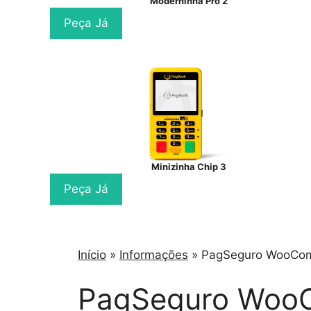
Moderninha Pro 2
Peça Já
Minizinha Chip 3
Peça Já
Início
»
Informações
»
PagSeguro WooCo
PagSeguro Woo