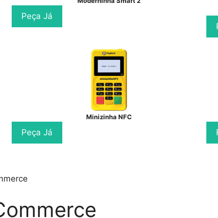
Moderninha Smart 2
Peça Já
Minizinha NFC
Peça Já
mmerce
Commerce