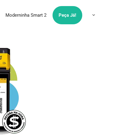
Moderninha Smart 2
Peça Já!