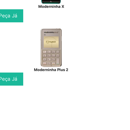
Moderninha X
Peça Já
Moderninha Plus 2
Peça Já