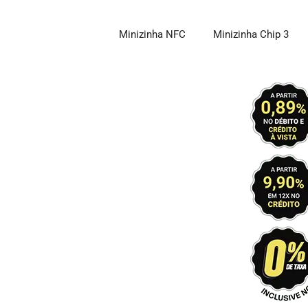
Pular
para
Minizinha NFC
Minizinha Chip 3
o
conteúdo