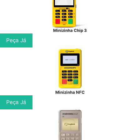
Minizinha Chip 3
Peça Já
Minizinha NFC
Peça Já