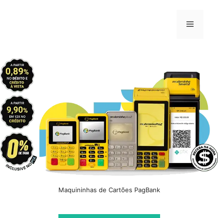
Pular
para
Menu
o
conteúdo
Maquininhas de Cartões PagBank