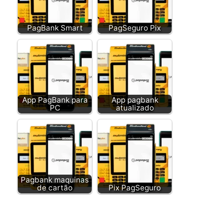
PagBank Smart
PagSeguro Pix
App PagBank para
App pagbank
PC
atualizado
Pagbank maquinas
de cartão
Pix PagSeguro