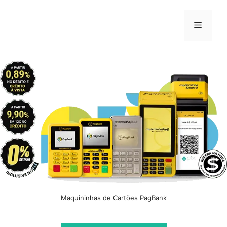
Pular
para
Menu
o
conteúdo
Maquininhas de Cartões PagBank