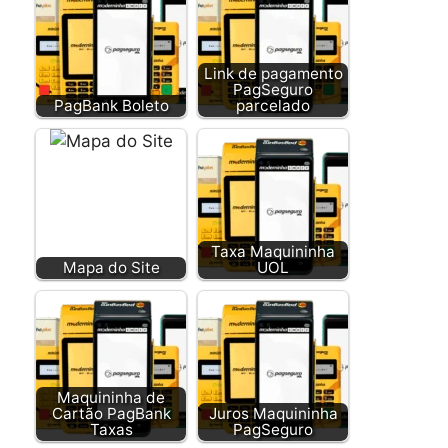
Link de pagamento
PagSeguro
PagBank Boleto
parcelado
Taxa Maquininha
Mapa do Site
UOL
Maquininha de
Cartão PagBank
Juros Maquininha
Taxas
PagSeguro