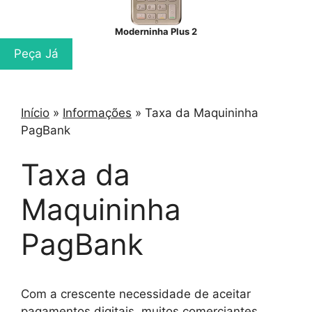
Moderninha Plus 2
Peça Já
Início
»
Informações
»
Taxa da Maquininha
PagBank
Taxa da
Maquininha
PagBank
Com a crescente necessidade de aceitar
pagamentos digitais, muitos comerciantes