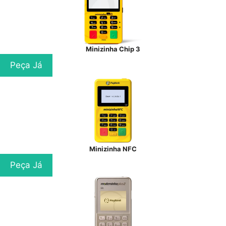
Minizinha Chip 3
Peça Já
Minizinha NFC
Peça Já