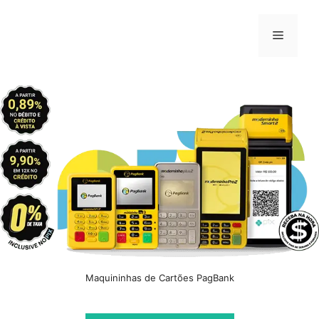
Pular
para
Menu
o
conteúdo
Maquininhas de Cartões PagBank