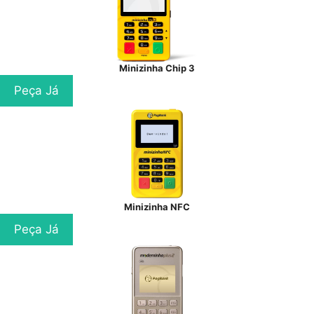
Minizinha Chip 3
Peça Já
Minizinha NFC
Peça Já