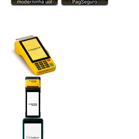
moderninha uol
PagSeguro