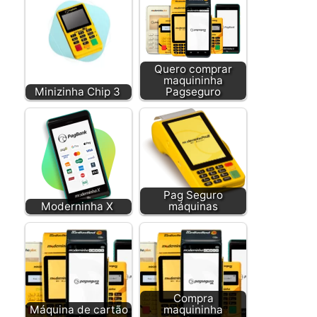
Quero comprar
maquininha
Minizinha Chip 3
Pagseguro
Pag Seguro
Moderninha X
máquinas
Compra
Máquina de cartão
maquininha