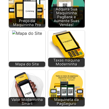
Adquira Sua
Maquininha
PagBank e
Preço da
Aumente Suas
Maquininha Pro
Vendas!
Taxas máquina
Mapa do Site
Moderninha
Valor Moderninha
Maquineta da
Smart
PagSeguro