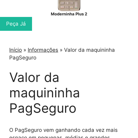
Moderninha Plus 2
Peça Já
Início
»
Informações
»
Valor da maquininha
PagSeguro
Valor da
maquininha
PagSeguro
O PagSeguro vem ganhando cada vez mais
espaço em pequenas, médias e grandes