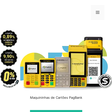
Pular
para
Menu
o
conteúdo
Maquininhas de Cartões PagBank