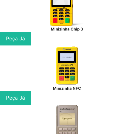
Minizinha Chip 3
Peça Já
Minizinha NFC
Peça Já