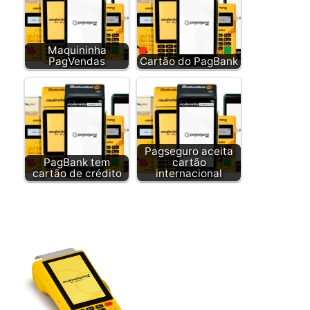
Maquininha
PagVendas
Cartão do PagBank
Pagseguro aceita
PagBank tem
cartão
cartão de crédito
internacional