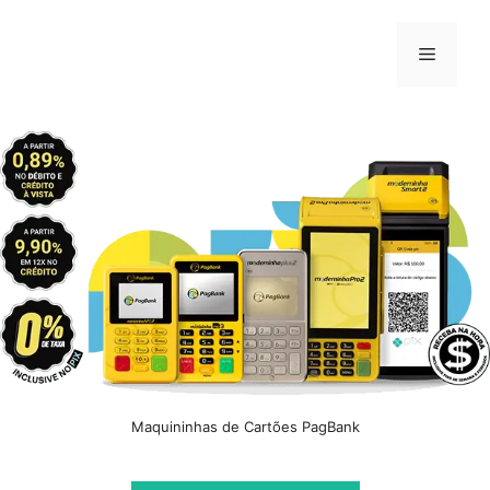
Pular
para
Menu
o
conteúdo
Maquininhas de Cartões PagBank