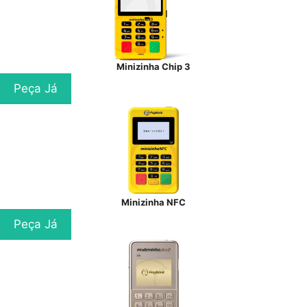
Minizinha Chip 3
Peça Já
Minizinha NFC
Peça Já