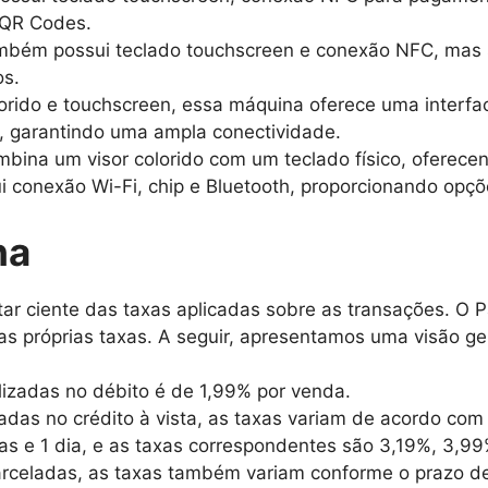
e QR Codes.
mbém possui teclado touchscreen e conexão NFC, mas s
s.
orido e touchscreen, essa máquina oferece uma interface
h, garantindo uma ampla conectividade.
bina um visor colorido com um teclado físico, oferecen
ui conexão Wi-Fi, chip e Bluetooth, proporcionando opç
ha
star ciente das taxas aplicadas sobre as transações. O 
 próprias taxas. A seguir, apresentamos uma visão ge
alizadas no débito é de 1,99% por venda.
zadas no crédito à vista, as taxas variam de acordo co
as e 1 dia, e as taxas correspondentes são 3,19%, 3,9
arceladas, as taxas também variam conforme o prazo d