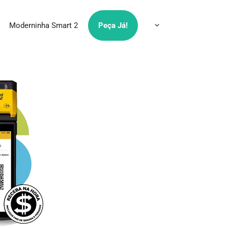
Moderninha Smart 2
Peça Já!