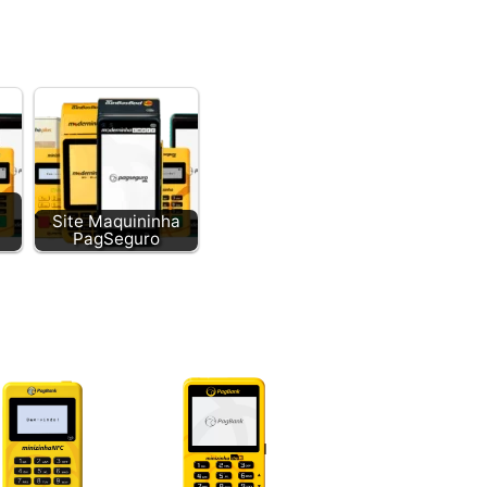
Site Maquininha
PagSeguro