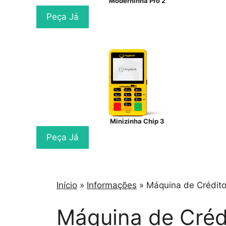
Moderninha Pro 2
Peça Já
Minizinha Chip 3
Peça Já
Início
»
Informações
»
Máquina de Crédit
Máquina de Créd