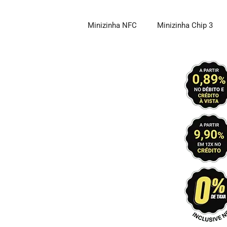
Pular
para
Minizinha NFC
Minizinha Chip 3
o
conteúdo