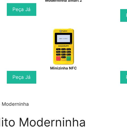
Moderninha Smart 2
Peça Já
Minizinha NFC
Peça Já
o Moderninha
ito Moderninha