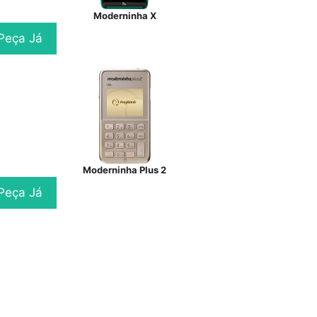
Moderninha X
Peça Já
Moderninha Plus 2
Peça Já