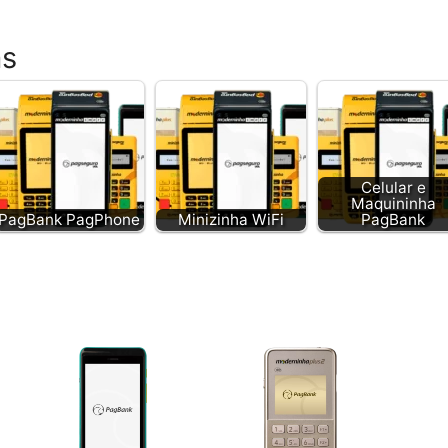
as
Celular e
Maquininha
PagBank PagPhone
Minizinha WiFi
PagBank