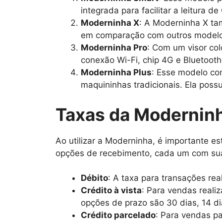
integrada para facilitar a leitura d
Moderninha X
: A Moderninha X ta
em comparação com outros modelo
Moderninha Pro
: Com um visor col
conexão Wi-Fi, chip 4G e Bluetoot
Moderninha Plus
: Esse modelo com
maquininhas tradicionais. Ela poss
Taxas da Modernin
Ao utilizar a Moderninha, é importante e
opções de recebimento, cada um com suas
Débito
: A taxa para transações re
Crédito à vista
: Para vendas reali
opções de prazo são 30 dias, 14 di
Crédito parcelado
: Para vendas p