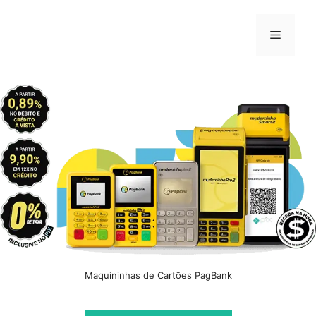
Pular
para
Menu
o
conteúdo
Maquininhas de Cartões PagBank