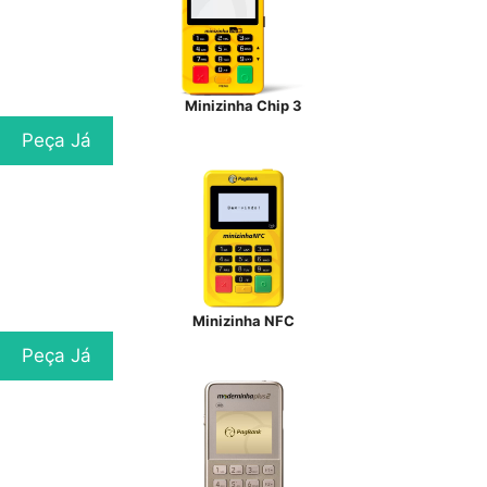
Minizinha Chip 3
Peça Já
Minizinha NFC
Peça Já