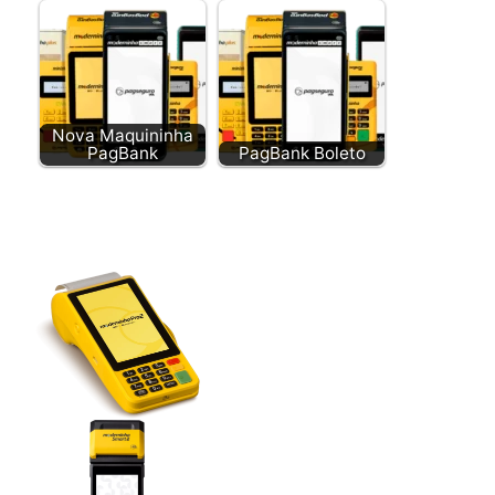
Nova Maquininha
PagBank
PagBank Boleto