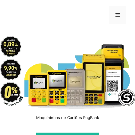
Pular
para
Menu
o
conteúdo
Maquininhas de Cartões PagBank