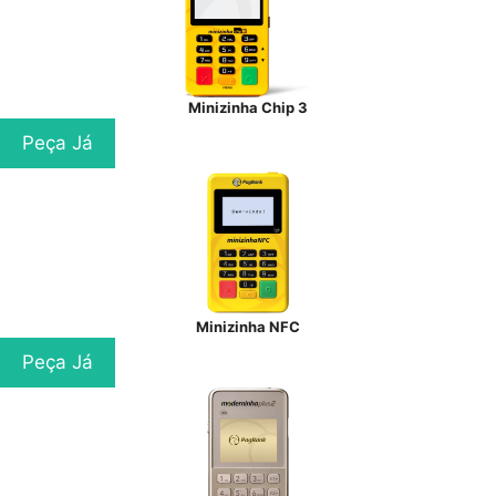
Minizinha Chip 3
Peça Já
Minizinha NFC
Peça Já