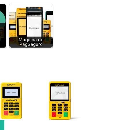
Máquina de
PagSeguro