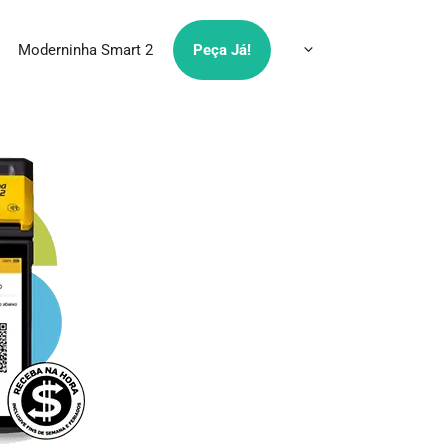
Moderninha Smart 2
Peça Já!