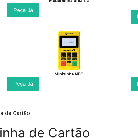
Moderninha Smart 2
Peça Já
Minizinha NFC
Peça Já
a de Cartão
inha de Cartão