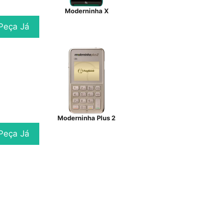
Moderninha X
Peça Já
Moderninha Plus 2
Peça Já