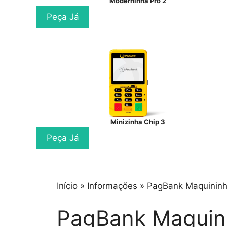
Moderninha Pro 2
Peça Já
Minizinha Chip 3
Peça Já
Início
»
Informações
»
PagBank Maquininh
PagBank Maquin