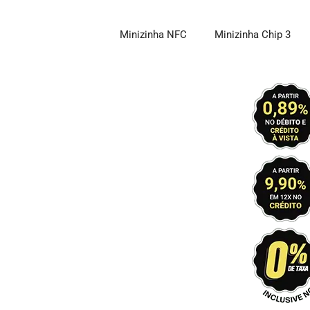
Pular
para
Minizinha NFC
Minizinha Chip 3
o
conteúdo