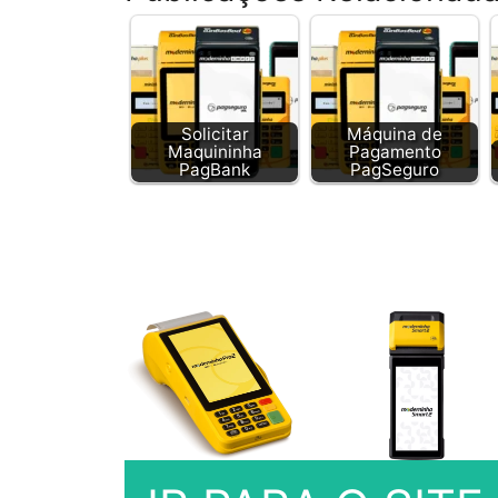
Solicitar
Máquina de
Maquininha
Pagamento
PagBank
PagSeguro