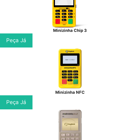
Minizinha Chip 3
Peça Já
Minizinha NFC
Peça Já