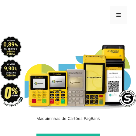
Pular
para
Menu
o
conteúdo
Maquininhas de Cartões PagBank