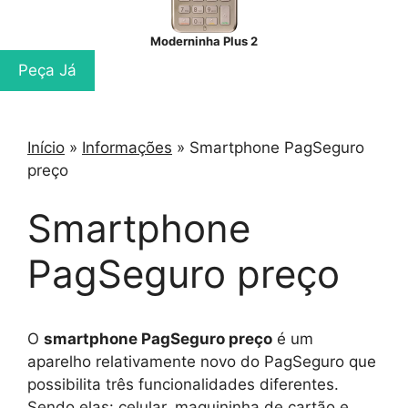
Moderninha Plus 2
Peça Já
Início
»
Informações
»
Smartphone PagSeguro
preço
Smartphone
PagSeguro preço
O
smartphone PagSeguro preço
é um
aparelho relativamente novo do PagSeguro que
possibilita três funcionalidades diferentes.
Sendo elas: celular, maquininha de cartão e