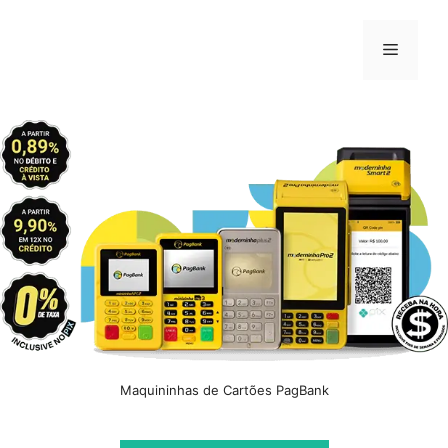
Pular
para
Menu
o
conteúdo
Maquininhas de Cartões PagBank