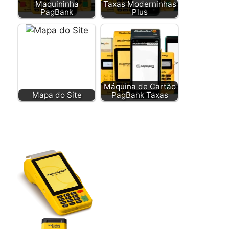
Maquininha
Taxas Moderninhas
PagBank
Plus
Máquina de Cartão
Mapa do Site
PagBank Taxas