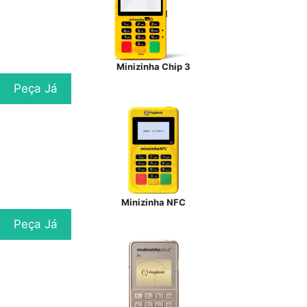
Minizinha Chip 3
Peça Já
Minizinha NFC
Peça Já