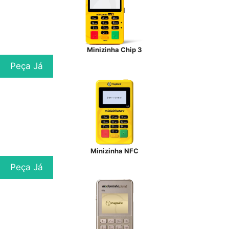
Minizinha Chip 3
Peça Já
Minizinha NFC
Peça Já