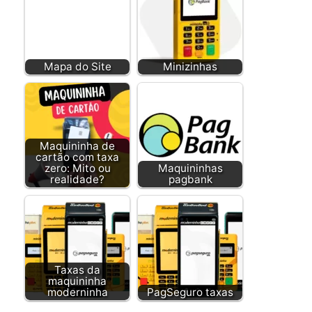
Mapa do Site
Minizinhas
Maquininha de
cartão com taxa
zero: Mito ou
Maquininhas
realidade?
pagbank
Taxas da
maquininha
moderninha
PagSeguro taxas