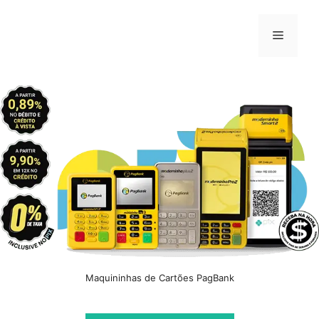
Pular
para
Menu
o
conteúdo
Maquininhas de Cartões PagBank