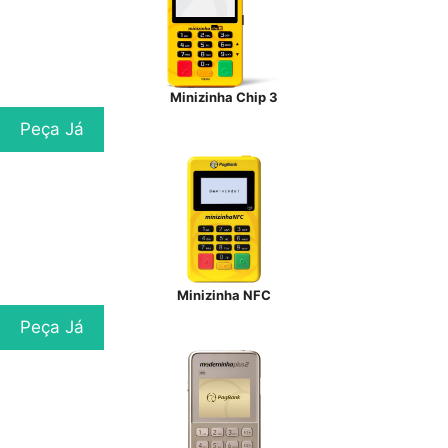
Minizinha Chip 3
Peça Já
Minizinha NFC
Peça Já